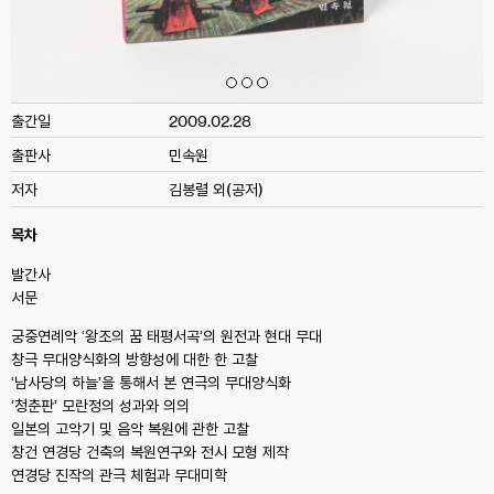
출간일
2009.02.28
출판사
민속원
저자
김봉렬 외(공저)
목차
발간사
서문
궁중연례악 ‘왕조의 꿈 태평서곡’의 원전과 현대 무대
창극 무대양식화의 방향성에 대한 한 고찰
‘남사당의 하늘’을 통해서 본 연극의 무대양식화
‘청춘판’ 모란정의 성과와 의의
일본의 고악기 및 음악 복원에 관한 고찰
창건 연경당 건축의 복원연구와 전시 모형 제작
연경당 진작의 관극 체험과 무대미학