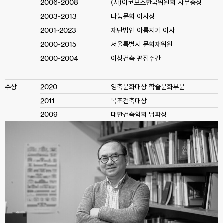
2006~2008
(사)이코모스한국위원회 사무총장
2003~2013
나눔문화 이사장
2001~2023
재단법인 아름지기 이사
2000~2015
서울특별시 문화재위원
2000~2004
이상건축 편집주간
수상
2020
영축문화대상 학술문화부문
2011
목조건축대상
2009
대한건축학회 남파상