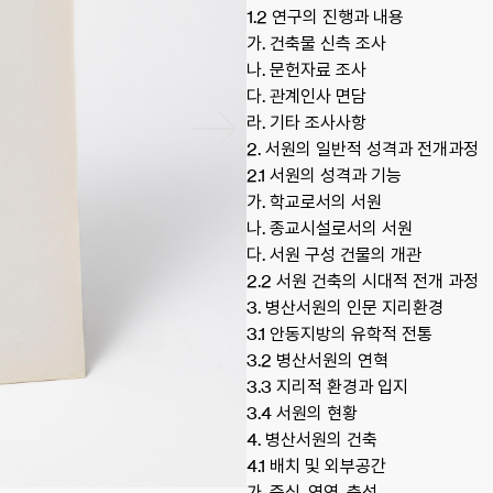
1.2 연구의 진행과 내용
가. 건축물 신측 조사
나. 문헌자료 조사
다. 관계인사 면담
라. 기타 조사사항
2. 서원의 일반적 성격과 전개과정
2.1 서원의 성격과 기능
가. 학교로서의 서원
나. 종교시설로서의 서원
다. 서원 구성 건물의 개관
2.2 서원 건축의 시대적 전개 과정
3. 병산서원의 인문 지리환경
3.1 안동지방의 유학적 전통
3.2 병산서원의 연혁
3.3 지리적 환경과 입지
3.4 서원의 현황
4. 병산서원의 건축
4.1 배치 및 외부공간
가. 중심, 영역, 축성