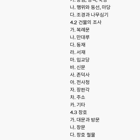
나. 행위와 동선, 마당
다. 조경과 나무심기
4.2 건물의 조사
가. 복례문
나. 만대루
다. 동재
라. 서재
마. 입교당
바. 신문
사. 존덕사
아. 전사청
자. 장판각
차. 주소
카. 기타
4.3 창호
가. 대문과 방문
나. 창문
다. 창호 철물