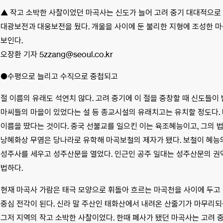
▲ 작고 소박한 사찰이었던 마곡사는 신도가 늘어 고려 중기 대대적으로 
대광보전과 대웅보전을 뒀다. 개울을 사이에 둔 불리한 지형에 조성한 
보인다.
오장환 기자 5zzang@seoul.co.kr
●수평으로 늘리고 수직으로 중첩되고
절 이름의 유래도 석연치 않다. 고려 중기에 이 절을 중창할 때 신도들이 
마씨들의 마을이 있었다는 설 등 종교시설의 유래치고는 유치할 정도다.
이름을 땄다는 것이다. 중국 선불교를 일으킨 이는 육조혜능이고, 그의 
낭혜화상 무염은 당나라로 유학해 마곡보철의 제자가 됐다. 보철이 혜능
성주사를 세우고 성주산문을 열었다. 인근인 공주 일대는 성주산문의 권역
법하다.
현재 마곡사 가람은 태극 모양으로 휘돌아 흐르는 마곡천을 사이에 두고 
중심 전각이 된다. 신라 말 주산인 태화산에서 내려온 산줄기가 마무리되
그저 지역의 작고 소박한 사찰이었다. 한때 폐사가 됐던 마곡사는 고려 