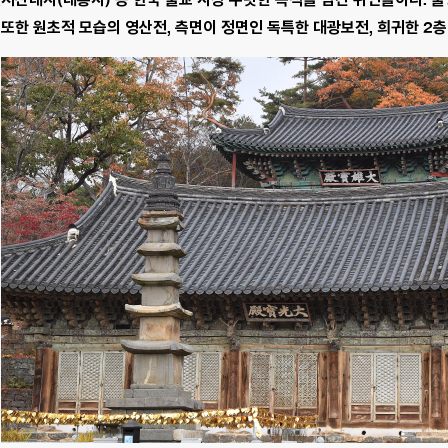
또한 원초적 모습의 영산전, 측면이 정면인 독특한 대광보전, 희귀한 2층