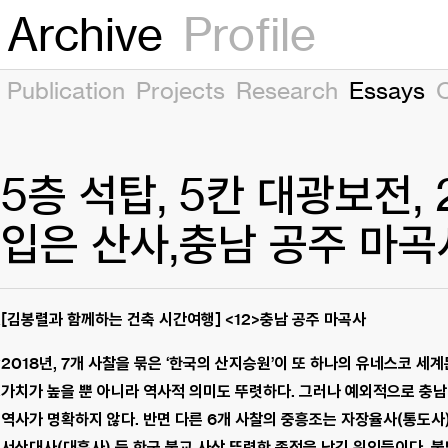
Archive
Profile
Publication
Projects
Research
Essays
5층 석탑, 5칸 대광보전,
입은 산사,충남 공주 마곡
[김봉렬과 함께하는 건축 시간여행] <12>충남 공주 마곡사
2018년, 7개 사찰을 묶은 ‘한국의 산지승원’이 또 하나의 유네스코 
가치가 높을 뿐 아니라 역사적 의미도 뚜렷하다. 그러나 예외적으로 충남
역사가 명확하지 않다. 반면 다른 6개 사찰의 중흥조는 자장율사(통도사)
서산대사(대흥사) 등 한국 불교 사상 뚜렷한 족적을 남긴 위인들이다. 