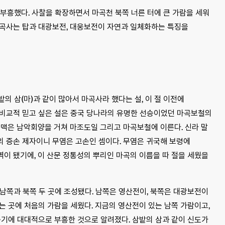
부흥했다. 사찰을 확장하면서 마곡천 북쪽 너른 터에 큰 가람을 세워
마곡사는 탑과 대광보전, 대웅보전이 자연과 일체화하는 특징을
밭의 삼(마)과 같이 많아서 마곡사라 했다는 설, 이 절 이전에
 비교적 믿고 싶은 설은 중국 당나라의 유명한 선승이었던 마곡보철의
법맥은 남악회양을 거쳐 마조도일 그리고 마곡보철에 이른다. 신라 말
의 증손 제자이니 무염은 고손인 셈이다. 무염은 귀국해 보령에
이 됐기에, 이 산문 정통성의 뿌리인 마곡의 이름을 따 절을 세웠을
남쪽과 북쪽 두 곳에 조성됐다. 남쪽은 영산전이, 북쪽은 대광보전이
는 곳에 처음의 가람을 세웠다. 지금의 영산전이 있는 남쪽 가람이고,
중기에 대대적으로 부흥한 것으로 알려졌다. 삼밭의 삼과 같이 신도가