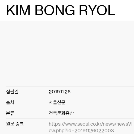
Skip
KIM BONG RYOL
to
content
집필일
2019.11.26.
출처
서울신문
분류
건축문화유산
원문 링크
https://www.seoul.co.kr/news/newsVi
ew.php?id=20191126022003