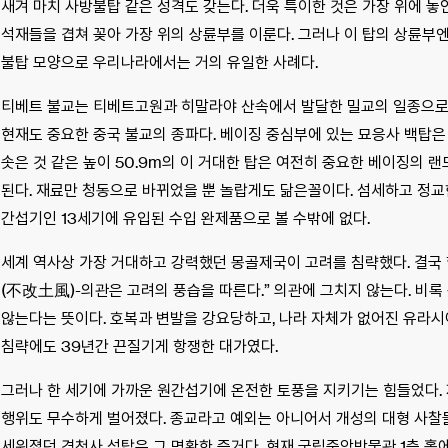
새겨 마치 사방불탑 같은 성격도 갖는다. 더욱 특이한 것은 가장 위에 놓
석재들을 겹쳐 꽂아 가장 위의 상륜부를 이룬다. 그러나 이 탑의 상륜부엔
불탑 모양으로 우리나라에서는 거의 유일한 사례다.
티베트 불교는 티베트고원과 히말라야 산속에서 발달한 밀교의 일종으로,
현재도 중요한 중국 불교의 종파다. 베이징 중심부에 있는 묘응사 백탑은
솟은 것 같은 높이 50.9m의 이 거대한 탑은 여전히 중요한 베이징의 랜
된다. 재료만 청동으로 바뀌었을 뿐 놀랍게도 닮은꼴이다. 섬세하고 정교
간섭기인 13세기에 유입된 수입 완제품으로 볼 수밖에 없다.
세계 역사상 가장 거대하고 강력했던 몽골제국이 고려를 침략했다. 결국
(不改土風)-의관은 고려의 풍습을 따른다.” 의관에 그치지 않는다. 비
않는다는 뜻이다. 호복과 변발을 강요당하고, 나라 자체가 없어진 유라시
침략에도 39년간 끈질기게 항쟁한 대가였다.
그러나 한 세기에 가까운 원간섭기에 온전한 토풍을 지키기는 힘들었다. 
행위도 무수하게 벌어졌다. 종교라고 예외는 아니어서 개성의 대형 사찰
세워졌던 경천사 석탑은 그 명확한 증거다. 현재 국립중앙박물관 1층 홀