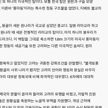
인 또 하나의 이국적인 탑이다. 보통 한국 탑은 원판과 구슬 모양
 이른바 ‘풍마동’이라는 특수한 청동 구조물을 얹었다. 티베트 불교의
 몽골이 세운 원나라가 국교로 삼았던 종교다. 일명 라마교라 하고
 원나라 때 세운 전형적인 라마교의 탑이다. 마치 하나의 봉우리가
드마크다. 이 백탑을 그대로 축소하면 1.8m 크기의 마곡사 풍마동이
한 청동의 세공기술 또한 고려와는 다른 이국적인 솜씨다. 원의
 항복하고 말았지만 고려는 귀중한 강화조건을 관철했다. “불개토풍
록 몽골의 사위 나라가 됐지만 고려의 언어와 영토와 왕실은 바꾸지
아의 대부분 정복국에 비해 파격적인 대우였다. 6차례의 대대적
제국의 문물이 쏟아져 들어와 고려의 유행을 바꿨고, 자발적 친원
들은 원황실을 축원하는 노골적 부역을 자원했다. 개성 근처에
에 전시된 이 탑은 강융이라는 친원 귀족이 원나라의 승상 탈탈을 위해