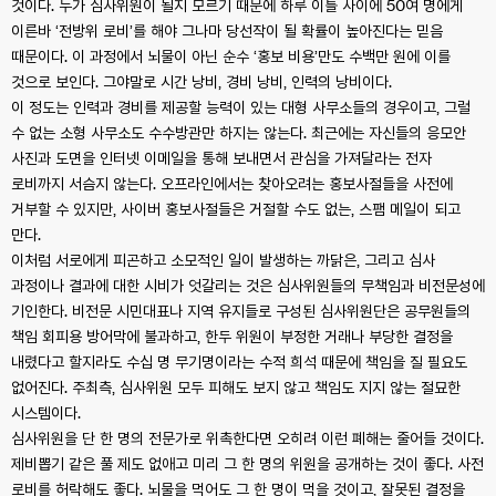
것이다. 누가 심사위원이 될지 모르기 때문에 하루 이틀 사이에 50여 명에게
이른바 ‘전방위 로비’를 해야 그나마 당선작이 될 확률이 높아진다는 믿음
때문이다. 이 과정에서 뇌물이 아닌 순수 ‘홍보 비용’만도 수백만 원에 이를
것으로 보인다. 그야말로 시간 낭비, 경비 낭비, 인력의 낭비이다.
이 정도는 인력과 경비를 제공할 능력이 있는 대형 사무소들의 경우이고, 그럴
수 없는 소형 사무소도 수수방관만 하지는 않는다. 최근에는 자신들의 응모안
사진과 도면을 인터넷 이메일을 통해 보내면서 관심을 가져달라는 전자
로비까지 서슴지 않는다. 오프라인에서는 찾아오려는 홍보사절들을 사전에
거부할 수 있지만, 사이버 홍보사절들은 거절할 수도 없는, 스팸 메일이 되고
만다.
이처럼 서로에게 피곤하고 소모적인 일이 발생하는 까닭은, 그리고 심사
과정이나 결과에 대한 시비가 엇갈리는 것은 심사위원들의 무책임과 비전문성에
기인한다. 비전문 시민대표나 지역 유지들로 구성된 심사위원단은 공무원들의
책임 회피용 방어막에 불과하고, 한두 위원이 부정한 거래나 부당한 결정을
내렸다고 할지라도 수십 명 무기명이라는 수적 희석 때문에 책임을 질 필요도
없어진다. 주최측, 심사위원 모두 피해도 보지 않고 책임도 지지 않는 절묘한
시스템이다.
심사위원을 단 한 명의 전문가로 위촉한다면 오히려 이런 폐해는 줄어들 것이다.
제비뽑기 같은 풀 제도 없애고 미리 그 한 명의 위원을 공개하는 것이 좋다. 사전
로비를 허락해도 좋다. 뇌물을 먹어도 그 한 명이 먹을 것이고, 잘못된 결정을