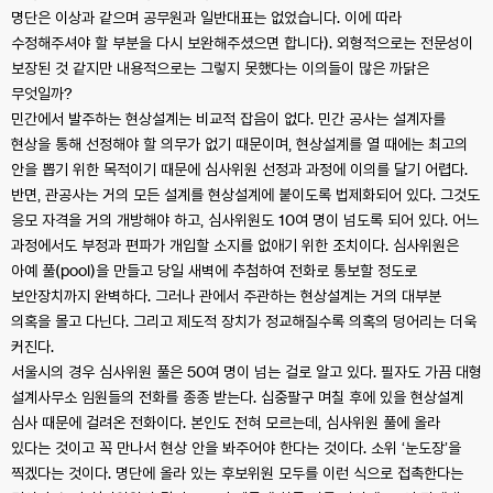
명단은 이상과 같으며 공무원과 일반대표는 없었습니다. 이에 따라
수정해주셔야 할 부분을 다시 보완해주셨으면 합니다). 외형적으로는 전문성이
보장된 것 같지만 내용적으로는 그렇지 못했다는 이의들이 많은 까닭은
무엇일까?
민간에서 발주하는 현상설계는 비교적 잡음이 없다. 민간 공사는 설계자를
현상을 통해 선정해야 할 의무가 없기 때문이며, 현상설계를 열 때에는 최고의
안을 뽑기 위한 목적이기 때문에 심사위원 선정과 과정에 이의를 달기 어렵다.
반면, 관공사는 거의 모든 설계를 현상설계에 붙이도록 법제화되어 있다. 그것도
응모 자격을 거의 개방해야 하고, 심사위원도 10여 명이 넘도록 되어 있다. 어느
과정에서도 부정과 편파가 개입할 소지를 없애기 위한 조치이다. 심사위원은
아예 풀(pool)을 만들고 당일 새벽에 추첨하여 전화로 통보할 정도로
보안장치까지 완벽하다. 그러나 관에서 주관하는 현상설계는 거의 대부분
의혹을 몰고 다닌다. 그리고 제도적 장치가 정교해질수록 의혹의 덩어리는 더욱
커진다.
서울시의 경우 심사위원 풀은 50여 명이 넘는 걸로 알고 있다. 필자도 가끔 대형
설계사무소 임원들의 전화를 종종 받는다. 십중팔구 며칠 후에 있을 현상설계
심사 때문에 걸려온 전화이다. 본인도 전혀 모르는데, 심사위원 풀에 올라
있다는 것이고 꼭 만나서 현상 안을 봐주어야 한다는 것이다. 소위 ‘눈도장’을
찍겠다는 것이다. 명단에 올라 있는 후보위원 모두를 이런 식으로 접촉한다는