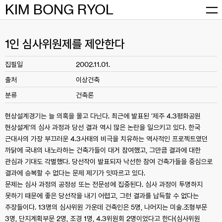
Skip
KIM BONG RYOL
to
content
1인 심사위원제를 제안한다
집필일
2002.11.01.
출처
이상건축
분류
건축론
현상설계경기는 늘 의혹을 몰고 다닌다. 최근에 발표된 ‘제주 4.3평화공원
현상설계’의 심사 과정과 당선 결과 역시 많은 논란을 일으키고 있다. 한국
근대사의 가장 부끄러운 4.3사태의 비극을 치유하는 역사적인 프로젝트였던
까닭에 국내의 내노라하는 건축가들이 대거 참여했고, 그만큼 결과에 대한
관심과 기대도 각별했다. 당선작이 발표되자 낙선한 참여 건축가들을 중심으로
결과에 승복할 수 없다는 문제 제기가 잇따르고 있다.
문제는 심사 과정의 공정성 또는 전문성에 집중된다. 심사 과정이 투명하지
못하기 때문에 좋은 당선작을 내기 어렵고, 그런 결과를 납득할 수 없다는
주장들이다. 13명의 심사위원 가운데 건축인은 5명, 나머지는 미술․조형부문
3명, 단지계획부문 2명, 조경 1명, 4.3위원회 2명이었다고 한다(심사위원