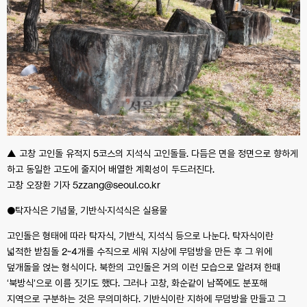
▲ 고창 고인돌 유적지 5코스의 지석식 고인돌들. 다듬은 면을 정면으로 향하게
하고 동일한 고도에 줄지어 배열한 계획성이 두드러진다.
고창 오장환 기자 5zzang@seoul.co.kr
●탁자식은 기념물, 기반식·지석식은 실용물
고인돌은 형태에 따라 탁자식, 기반식, 지석식 등으로 나눈다. 탁자식이란
넓적한 받침돌 2~4개를 수직으로 세워 지상에 무덤방을 만든 후 그 위에
덮개돌을 얹는 형식이다. 북한의 고인돌은 거의 이런 모습으로 알려져 한때
‘북방식’으로 이름 짓기도 했다. 그러나 고창, 화순같이 남쪽에도 분포해
지역으로 구분하는 것은 무의미하다. 기반식이란 지하에 무덤방을 만들고 그