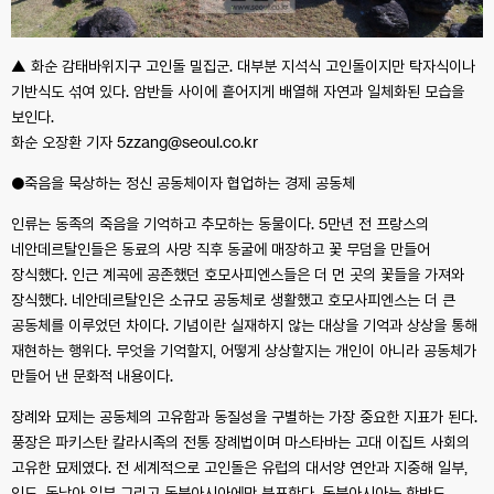
▲ 화순 감태바위지구 고인돌 밀집군. 대부분 지석식 고인돌이지만 탁자식이나
기반식도 섞여 있다. 암반들 사이에 흩어지게 배열해 자연과 일체화된 모습을
보인다.
화순 오장환 기자 5zzang@seoul.co.kr
●죽음을 묵상하는 정신 공동체이자 협업하는 경제 공동체
인류는 동족의 죽음을 기억하고 추모하는 동물이다. 5만년 전 프랑스의
네안데르탈인들은 동료의 사망 직후 동굴에 매장하고 꽃 무덤을 만들어
장식했다. 인근 계곡에 공존했던 호모사피엔스들은 더 먼 곳의 꽃들을 가져와
장식했다. 네안데르탈인은 소규모 공동체로 생활했고 호모사피엔스는 더 큰
공동체를 이루었던 차이다. 기념이란 실재하지 않는 대상을 기억과 상상을 통해
재현하는 행위다. 무엇을 기억할지, 어떻게 상상할지는 개인이 아니라 공동체가
만들어 낸 문화적 내용이다.
장례와 묘제는 공동체의 고유함과 동질성을 구별하는 가장 중요한 지표가 된다.
풍장은 파키스탄 칼라시족의 전통 장례법이며 마스타바는 고대 이집트 사회의
고유한 묘제였다. 전 세계적으로 고인돌은 유럽의 대서양 연안과 지중해 일부,
인도, 동남아 일부 그리고 동북아시아에만 분포한다. 동북아시아는 한반도