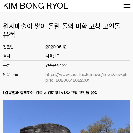
Skip
KIM BONG RYOL
to
content
원시예술이 쌓아 올린 돌의 미학,고창 고인돌
유적
집필일
2020.05.12.
출처
서울신문
분류
건축문화유산
원문 링크
https://www.seoul.co.kr/news/newsView.ph
p?id=20200512022001
[김봉렬과 함께하는 건축 시간여행] <18>고창 고인돌 유적