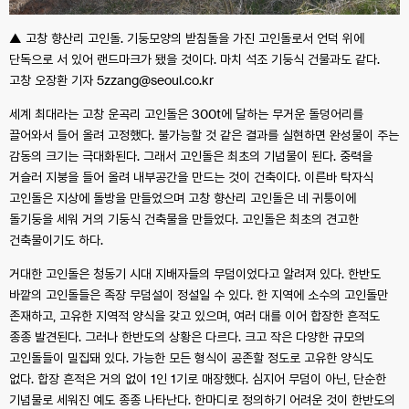
▲ 고창 향산리 고인돌. 기둥모양의 받침돌을 가진 고인돌로서 언덕 위에
단독으로 서 있어 랜드마크가 됐을 것이다. 마치 석조 기둥식 건물과도 같다.
고창 오장환 기자 5zzang@seoul.co.kr
세계 최대라는 고창 운곡리 고인돌은 300t에 달하는 무거운 돌덩어리를
끌어와서 들어 올려 고정했다. 불가능할 것 같은 결과를 실현하면 완성물이 주는
감동의 크기는 극대화된다. 그래서 고인돌은 최초의 기념물이 된다. 중력을
거슬러 지붕을 들어 올려 내부공간을 만드는 것이 건축이다. 이른바 탁자식
고인돌은 지상에 돌방을 만들었으며 고창 향산리 고인돌은 네 귀퉁이에
돌기둥을 세워 거의 기둥식 건축물을 만들었다. 고인돌은 최초의 견고한
건축물이기도 하다.
거대한 고인돌은 청동기 시대 지배자들의 무덤이었다고 알려져 있다. 한반도
바깥의 고인돌들은 족장 무덤설이 정설일 수 있다. 한 지역에 소수의 고인돌만
존재하고, 고유한 지역적 양식을 갖고 있으며, 여러 대를 이어 합장한 흔적도
종종 발견된다. 그러나 한반도의 상황은 다르다. 크고 작은 다양한 규모의
고인돌들이 밀집돼 있다. 가능한 모든 형식이 공존할 정도로 고유한 양식도
없다. 합장 흔적은 거의 없이 1인 1기로 매장했다. 심지어 무덤이 아닌, 단순한
기념물로 세워진 예도 종종 나타난다. 한마디로 정의하기 어려운 것이 한반도의