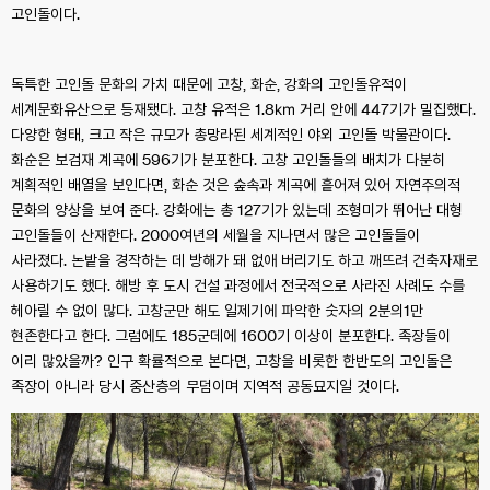
고인돌이다.
독특한 고인돌 문화의 가치 때문에 고창, 화순, 강화의 고인돌유적이
세계문화유산으로 등재됐다. 고창 유적은 1.8㎞ 거리 안에 447기가 밀집했다.
다양한 형태, 크고 작은 규모가 총망라된 세계적인 야외 고인돌 박물관이다.
화순은 보검재 계곡에 596기가 분포한다. 고창 고인돌들의 배치가 다분히
계획적인 배열을 보인다면, 화순 것은 숲속과 계곡에 흩어져 있어 자연주의적
문화의 양상을 보여 준다. 강화에는 총 127기가 있는데 조형미가 뛰어난 대형
고인돌들이 산재한다. 2000여년의 세월을 지나면서 많은 고인돌들이
사라졌다. 논밭을 경작하는 데 방해가 돼 없애 버리기도 하고 깨뜨려 건축자재로
사용하기도 했다. 해방 후 도시 건설 과정에서 전국적으로 사라진 사례도 수를
헤아릴 수 없이 많다. 고창군만 해도 일제기에 파악한 숫자의 2분의1만
현존한다고 한다. 그럼에도 185군데에 1600기 이상이 분포한다. 족장들이
이리 많았을까? 인구 확률적으로 본다면, 고창을 비롯한 한반도의 고인돌은
족장이 아니라 당시 중산층의 무덤이며 지역적 공동묘지일 것이다.