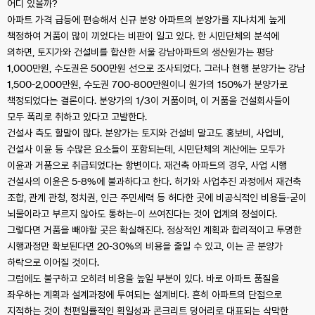
어디 있을까?
아파트 가격 급등에 편승해서 신규 분양 아파트의 분양가를 지나치게 높게
책정하여 거품이 많이 끼었다는 비판이 일고 있다. 한 시민단체의 분석에
의하면, 토지가와 건설비를 합산한 서울 강남아파트의 생산원가는 평당
1,000만원, 수도권은 500만원 선으로 조사되었다. 그러나 현행 분양가는 강남
1,500-2,000만원, 수도권 700-800만원이니 원가의 150%가 분양가로
책정되었다는 결론이다. 분양가의 1/3이 거품이며, 이 거품을 건설회사들이
모두 폭리로 취하고 있다고 고발한다.
건설사 측도 할말이 많다. 분양가는 토지와 건설비 말고도 홍보비, 사업비,
건설사 이윤 등 수많은 요소들이 포함되는데, 시민단체의 계산에는 모두가
이윤과 거품으로 취급되었다는 항변이다. 재건축 아파트의 경우, 사업 시행
건설사의 이윤은 5-8%에 불과하다고 한다. 허가와 사업추진 과정에서 재건축
조합, 관계 관청, 정치권, 인근 주민세력 등 허다한 곳에 비공식적인 비용들-굳이
뇌물이라고 부르지 않아도 통하는-이 쓰여진다는 것이 업계의 정설이다.
그렇다면 거품을 빼야할 곳은 확실해진다. 정상적인 계획과 합리적이고 투명한
시행과정만 확보된다면 20-30%의 비용을 줄일 수 있고, 이는 곧 분양가
하락으로 이어질 것이다.
그럼에도 불구하고 오히려 비용을 높일 부분이 있다. 바로 아파트 품질을
좌우하는 계획과 설계과정에 투여되는 설계비다. 흔히 아파트의 단점으로
지적하는 것이 천편일률적인 획일성과 콘크리트 덩어리로 대표되는 삭막한