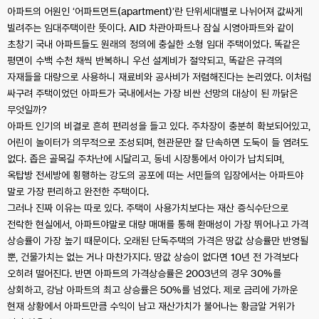
아파트의 어원인 ‘어파트먼트(apartment)’란 단위세대별로 나뉘어져 값싸게
빌려주는 임대주택이란 뜻이다. AID 차관아파트나 잠실 시영아파트와 같이
초창기 국내 아파트들도 원래의 정의에 충실한 소형 임대 주택이었다. 똑같은
평면이 수백 수천 채씩 반복하니 우선 설계비가 절약되고, 똑같은 규격의
자재들을 대량으로 사용하니 재료비와 공사비가 저렴해진다는 논리였다. 이처럼
싸구려 주택이었던 아파트가 국내에서는 가장 비싼 선망의 대상이 된 까닭은
무엇일까?
아파트 인기의 비결로 흔히 편리성을 들고 있다. 주차장이 충분히 확보되어있고,
어린이 놀이터가 의무적으로 조성되며, 현관문만 잘 단속하면 도둑이 들 염려도
없다. 좁은 골목길 주차난에 시달리고, 동네 시장통에서 아이가 납치되며,
옥탑방 전세방에 횡횅하는 강도의 공포에 떠는 서민들의 입장에서는 아파트야
말로 가장 편리하고 완전한 주택이다.
그러나 진짜 이유는 따로 있다. 주택이 사용가치보다는 재산 증식수단으로
전락한 현실에서, 아파트야말로 대량 매매를 통해 환매성이 가장 뛰어나고 가격
상승률이 가장 높기 때문이다. 오래된 단독주택의 가격은 땅값 상승률만 반영될
뿐, 건물가치는 없는 거나 마찬가지다. 땅값 상승이 없다면 10년 전 가격보다
오히려 떨어진다. 반면 아파트의 가격상승률은 2003년의 경우 30%를
상회하고, 강남 아파트의 최고 상승률은 50%를 넘었다. 제로 금리에 가까운
현재 상황에서 아파트만큼 수익이 남고 재산가치가 불어나는 황금알 거위가