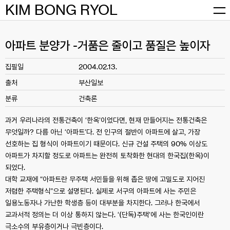
Skip
KIM BONG RYOL
to
content
아파트 분양가 -거품은 줄이고 품질은 높이자
집필일
2004.02.13.
출처
부산일보
분류
건축론
과거 우리나라의 전통건축이 ‘한옥’이었다면, 현재 만들어지는 전통건축은
무엇일까? 다름 아닌 ‘아파트’다. 전 인구의 절반이 아파트에 살고, 가장
선호하는 집 형식이 아파트이기 때문이다. 신규 건설 주택의 90% 이상도
아파트가 차지할 정도로 아파트는 완전히 토착화한 현대의 한국집(한옥)이
되었다.
대학 교재에 “아파트란 무주택 서민들을 위해 좁은 땅에 고밀도로 지어진
저렴한 주택형식”으로 설명된다. 실제로 서구의 아파트에 사는 주민은
일용노동자나 가난한 학생층 등이 대부분을 차지한다. 그러나 한국에서
교과서적 정의는 더 이상 통하지 않는다. ‘(단독)주택’에 사는 한국인이란
극소수의 부유층이거나 극빈층이다.