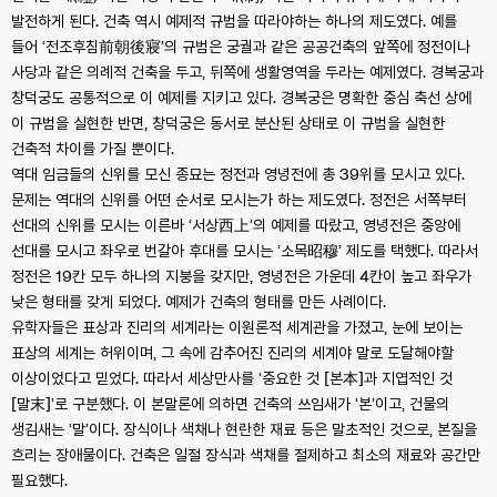
발전하게 된다. 건축 역시 예제적 규범을 따라야하는 하나의 제도였다. 예를
들어 ‘전조후침前朝後寢’의 규범은 궁궐과 같은 공공건축의 앞쪽에 정전이나
사당과 같은 의례적 건축을 두고, 뒤쪽에 생활영역을 두라는 예제였다. 경복궁과
창덕궁도 공통적으로 이 예제를 지키고 있다. 경복궁은 명확한 중심 축선 상에
이 규범을 실현한 반면, 창덕궁은 동서로 분산된 상태로 이 규범을 실현한
건축적 차이를 가질 뿐이다.
역대 임금들의 신위를 모신 종묘는 정전과 영녕전에 총 39위를 모시고 있다.
문제는 역대의 신위를 어떤 순서로 모시는가 하는 제도였다. 정전은 서쪽부터
선대의 신위를 모시는 이른바 ‘서상西上’의 예제를 따랐고, 영녕전은 중앙에
선대를 모시고 좌우로 번갈아 후대를 모시는 ‘소목昭穆’ 제도를 택했다. 따라서
정전은 19칸 모두 하나의 지붕을 갖지만, 영녕전은 가운데 4칸이 높고 좌우가
낮은 형태를 갖게 되었다. 예제가 건축의 형태를 만든 사례이다.
유학자들은 표상과 진리의 세계라는 이원론적 세계관을 가졌고, 눈에 보이는
표상의 세계는 허위이며, 그 속에 감추어진 진리의 세계야 말로 도달해야할
이상이었다고 믿었다. 따라서 세상만사를 ‘중요한 것 [본本]과 지엽적인 것
[말末]’로 구분했다. 이 본말론에 의하면 건축의 쓰임새가 ‘본’이고, 건물의
생김새는 ‘말’이다. 장식이나 색채나 현란한 재료 등은 말초적인 것으로, 본질을
흐리는 장애물이다. 건축은 일절 장식과 색채를 절제하고 최소의 재료와 공간만
필요했다.