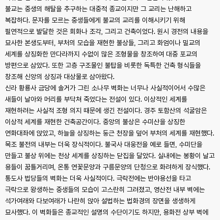
불교는 중생의 해탈을 추구하는 대중적 종교이지만 그 교리는 난해하고
복잡하다. 문자를 모르는 중생들에게 불교의 교리를 이해시키기 위해
필연적으로 발달한 것은 회화나 조각, 그리고 건축이었다. 원시 경전의 내용을
묘사한 본생도부터, 부처의 모습을 재현한 불상들, 그리고 화엄이나 밀교의
세계를 상징화한 만다라까지 수없이 많은 조형물을 창조하여 대중 포교의
방편으로 삼았다. 또한 고층 구조물인 불탑을 비롯한 독특한 건축 형식들을
창조해 신앙의 상징과 대상물로 삼아왔다.
신라 황룡사 금당에 솔거가 그린 소나무 벽화는 너무나 사실적이어서 수많은
새들이 날아와 머리를 부닥쳐 죽었다는 전설이 있다. 이상적인 세계를
재현하려는 사실적 조형 의지 때문에 생긴 전설이다. 경주 토함산의 석굴암은
이상적 세계를 재현한 건축공간이다. 중앙의 불상은 수미산을 상징한
연화대좌에 앉았고, 하늘을 상징하는 둥근 천장을 덮어 부처의 세계를 재현했다.
목조 불전의 내부는 더욱 장식적이다. 불국사 대웅전을 예로 들면, 수미단을
만들고 불상 위에는 천상 세계를 상징하는 닫집을 달았다. 실내에는 봉황이 날고
용들이 꿈틀거리며, 온통 연꽃문양과 구름문양의 단청으로 화려하게 장식했다.
통도사 법당들의 벽화는 더욱 사실적이다. 극락전에는 반야용선을 타고
극락으로 왕생하는 중생들의 모습이 고스란히 그려졌고, 영산전 내부 벽에는
석가여래와 다보여래가 나란히 앉아 설법하는 법화경의 장면을 생생하게
묘사했다. 이 벽화들은 종교적인 설명의 수단이기도 하지만, 용화전 상부 벽에