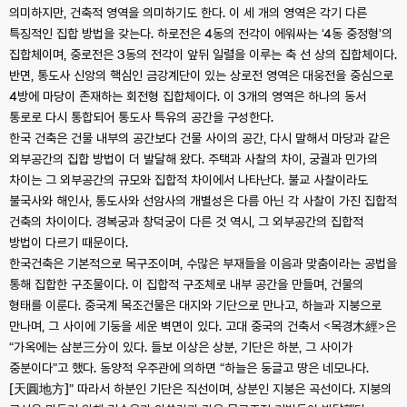
의미하지만, 건축적 영역을 의미하기도 한다. 이 세 개의 영역은 각기 다른
특징적인 집합 방법을 갖는다. 하로전은 4동의 전각이 에워싸는 ‘4동 중정형’의
집합체이며, 중로전은 3동의 전각이 앞뒤 일렬을 이루는 축 선 상의 집합체이다.
반면, 통도사 신앙의 핵심인 금강계단이 있는 상로전 영역은 대웅전을 중심으로
4방에 마당이 존재하는 회전형 집합체이다. 이 3개의 영역은 하나의 동서
통로로 다시 통합되어 통도사 특유의 공간을 구성한다.
한국 건축은 건물 내부의 공간보다 건물 사이의 공간, 다시 말해서 마당과 같은
외부공간의 집합 방법이 더 발달해 왔다. 주택과 사찰의 차이, 궁궐과 민가의
차이는 그 외부공간의 규모와 집합적 차이에서 나타난다. 불교 사찰이라도
불국사와 해인사, 통도사와 선암사의 개별성은 다름 아닌 각 사찰이 가진 집합적
건축의 차이이다. 경복궁과 창덕궁이 다른 것 역시, 그 외부공간의 집합적
방법이 다르기 때문이다.
한국건축은 기본적으로 목구조이며, 수많은 부재들을 이음과 맞춤이라는 공법을
통해 집합한 구조물이다. 이 집합적 구조체로 내부 공간을 만들며, 건물의
형태를 이룬다. 중국계 목조건물은 대지와 기단으로 만나고, 하늘과 지붕으로
만나며, 그 사이에 기둥을 세운 벽면이 있다. 고대 중국의 건축서 <목경木經>은
“가옥에는 삼분三分이 있다. 들보 이상은 상분, 기단은 하분, 그 사이가
중분이다”고 했다. 동양적 우주관에 의하면 “하늘은 둥글고 땅은 네모나다.
[天圓地方]” 따라서 하분인 기단은 직선이며, 상분인 지붕은 곡선이다. 지붕의