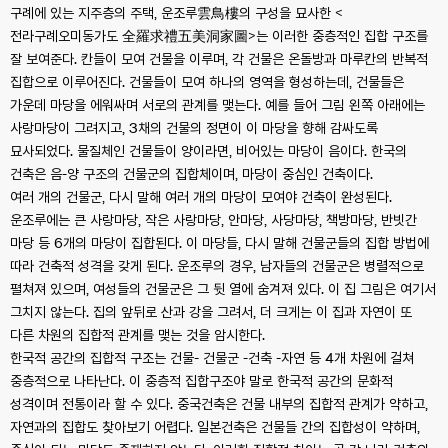
구례에 있는 지주층의 주택, 운조루雲鳥樓의 구성을 묘사한 <
전라구례오미동가도 全羅求禮五美洞家圖>는 이러한 중층적인 집합 구조를
잘 보여준다. 칸들이 모여 건물을 이루며, 각 건물은 온돌방과 마루칸의 반복적
집합으로 이루어진다. 건물들이 모여 하나의 영역을 형성하는데, 건물들은
가운데 마당을 에워싸며 서로의 관계를 맺는다. 예를 들어 그림 왼쪽 아래에는
사랑마당이 그려지고, 3채의 건물의 정면이 이 마당을 향해 감싸도록
묘사되었다. 물질체인 건물들이 양이라면, 비어있는 마당이 음이다. 한국의
건축은 음-양 구조의 건물군의 집합체이며, 마당이 중심인 건축이다.
여러 개의 건물군, 다시 말해 여러 개의 마당이 모여야 건축이 완성된다.
운조루에는 큰 사랑마당, 작은 사랑마당, 안마당, 사당마당, 책방마당, 반빗간
마당 등 6개의 마당이 집합된다. 이 마당들, 다시 말해 건물군들의 집합 방법에
따라 건축적 성격을 갖게 된다. 운조루의 경우, 남자들의 건물군은 병렬적으로
펼쳐져 있으며, 여성들의 건물군은 그 뒷 열에 숨겨져 있다. 이 집 그림은 여기서
그치지 않는다. 집의 앞뒤로 산과 강을 그려서, 더 크게는 이 집과 자연이 또
다른 차원의 집합적 관계를 맺는 것을 암시한다.
한국적 공간의 집합적 구조는 건물- 건물군 -건축 -자연 등 4개 차원에 걸쳐
중층적으로 나타난다. 이 중층적 집합구조야 말로 한국적 공간의 문화적
성격이며 전통이라 할 수 있다. 중국건축은 건물 내부의 집합적 관계가 약하고,
자연과의 집합도 찾아보기 어렵다. 일본건축은 건물들 간의 집합성이 약하며,