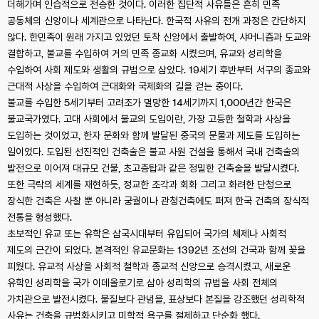
더해가며 인습적으로 전승한 것이다. 이러한 집단적 사유들은 흔히 민족
공동체의 신앙이나 세계관으로 나타난다. 한국적 사유의 전개 과정은 간단하지
않다. 한민족이 원래 가지고 있었던 토착 신앙에서 출발하여, 샤머니즘과 도교와
결합하고, 불교를 수입하여 거의 민족 종교화 시켰으며, 유교와 성리학을
수입하여 사회 제도와 생활의 규범으로 삼았다. 19세기 후반부터 서구의 종교와
근대적 사상을 수입하여 근대화와 국제화의 길을 걷는 중이다.
불교를 수입한 5세기부터 고려조가 멸망한 14세기까지 1,000년간 한국은
불교국가였다. 고대 사회에서 불교의 도입이란, 가장 고등한 철학과 사상을
도입하는 것이었고, 한자 문화와 함께 발달된 중국의 문물과 제도를 도입하는
일이었다. 도입된 선진적인 건축술은 불교 사원 건설을 통해서 국내 건축술의
발전으로 이어져 대규모 건물, 초고층탑과 같은 정밀한 건축술을 발달시켰다.
또한 극락의 세계를 재현하듯, 정교한 조각과 회화 그리고 화려한 단청으로
장식한 건축은 사찰 뿐 아니라 궁궐이나 관청건축에도 퍼져 한국 건축의 장식적
전통을 형성했다.
초보적인 유교 또는 유학은 삼국시대부터 유입되어 국가의 체제나 사회적
제도의 근간이 되었다. 본격적인 유교문화는 1392년 조선의 건국과 함께 꽃을
피웠다. 유교적 사상을 사회적 철학과 종교적 신앙으로 승격시켰고, 새로운
유학인 성리학을 국가 이데올로기로 삼아 성리학의 규범을 사회 전체의
가치관으로 발전시켰다. 물질보다 관념을, 표상보다 본질을 강조했던 성리학적
사유는 건축을 규범화시키고 미학적 욕구를 절제하고 단순화 했다.