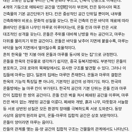
대한 고유한 방법을 우리는 건축 문화라 부르고, 건축적 전통으로 이해한다.
4개의 기둥으로 에워싸인 공간을 ‘칸[間]’이라 부르며, 칸은 동아시아 목조
건축물의 기본 공간단위가 된다. 칸은 중성적인 공간 단위일 뿐이며, 내부를
건축화해야 비로소 문화적 성질을 갖는다. 한국 건축의 칸은 바닥의 재료에 따라
흙바닥인 온돌과 나무인 마루로 이루어지는데, 온돌 칸과 마루 칸은 서로
대조적인 성격을 갖는다. 온돌은 추위를 대비해 난방을 하는 공간이고, 마루는
더위를 물리치기 위한 공간이다. 온돌은 바닥을 낮추어 지면에 붙을수록, 마루는
바닥을 높여 지면에서 멀어질수록 효율적이다.
흔히 한옥을 “한 지붕 아래 온돌과 마루를 동시에 갖는 집”으로 규정한다.
온돌을 한옥의 전유물로 생각하기 쉽지만, 중국 동북지방에도 부분적인 온돌이
분포하고, 고대 로마의 목욕탕에서도 유사한 구조를 발견할 수 있다. 그러나 이
집들에 마루는 없다. 일본의 집에는 마루만 존재한다. 온돌과 마루의 결합은
한옥의 기능적 특징일 뿐 아니라, 기본적인 공간의 성격이기도 하다. 한국의
온돌방에는 늘 마루 칸이 부가된다. 한국적 공간의 기본 단위는 온돌 칸과 마루
칸이 집합된 한 쌍의 공간이다. 온돌 칸은 벽을 쳐서 폐쇄된 공간을 이루며, 마루
칸은 벽이 없는 개방된 공간을 이룬다. 폐쇄와 개방, 흙과 나무, 따뜻함과 서늘함
등 서로 상반된 성질은 모든 환경적 장애를 극복하도록 서로 도와준다. 동양
사상의 음양적 원리와 같이, 온돌-마루의 집합적 공간은 상호 보완적이다.
온돌이 양이라면 마루는 음이다.
칸들의 관계를 맺는 음-양 공간의 집합적 구조는 건물들의 관계에서도 나타난다.