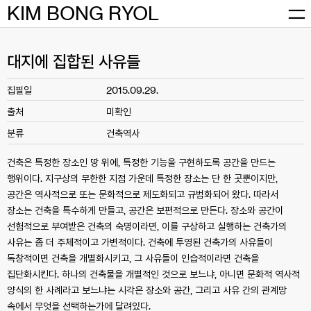
Skip
KIM BONG RYOL
to
content
대지에 집합된 사유들
집필일
2015.09.29.
출처
미확인
분류
건축역사
건축은 특정한 장소인 땅 위에, 특정한 기능을 구현하도록 공간을 만드는
행위이다. 지구상의 무한한 지점 가운데 특정한 장소는 단 한 곳뿐이지만,
공간은 역사적으로 또는 문화적으로 제도화되고 규범화되어 왔다. 따라서
장소는 건축을 특수하게 만들고, 공간은 보편적으로 만든다. 장소와 공간이
선험적으로 부여받은 건축의 숙명이라면, 이를 구상하고 실행하는 건축가의
사유는 좀 더 주체적이고 가변적이다. 건축에 투영된 건축가의 사유들이
독창적이면 건축을 개별화시키고, 그 사유들이 인습적이라면 건축을
집단화시킨다. 하나의 건축물을 개별적인 것으로 보느냐, 아니면 문화적 역사적
양식의 한 사례라고 보느냐는 시각은 장소와 공간, 그리고 사유 간의 관계망
속에서 무엇을 선택하는가에 달려있다.