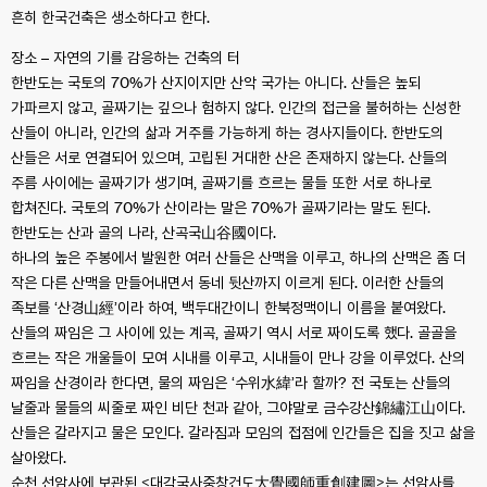
흔히 한국건축은 생소하다고 한다.
장소 – 자연의 기를 감응하는 건축의 터
한반도는 국토의 70%가 산지이지만 산악 국가는 아니다. 산들은 높되
가파르지 않고, 골짜기는 깊으나 험하지 않다. 인간의 접근을 불허하는 신성한
산들이 아니라, 인간의 삶과 거주를 가능하게 하는 경사지들이다. 한반도의
산들은 서로 연결되어 있으며, 고립된 거대한 산은 존재하지 않는다. 산들의
주름 사이에는 골짜기가 생기며, 골짜기를 흐르는 물들 또한 서로 하나로
합쳐진다. 국토의 70%가 산이라는 말은 70%가 골짜기라는 말도 된다.
한반도는 산과 골의 나라, 산곡국山谷國이다.
하나의 높은 주봉에서 발원한 여러 산들은 산맥을 이루고, 하나의 산맥은 좀 더
작은 다른 산맥을 만들어내면서 동네 뒷산까지 이르게 된다. 이러한 산들의
족보를 ‘산경山經’이라 하여, 백두대간이니 한북정맥이니 이름을 붙여왔다.
산들의 짜임은 그 사이에 있는 계곡, 골짜기 역시 서로 짜이도록 했다. 골골을
흐르는 작은 개울들이 모여 시내를 이루고, 시내들이 만나 강을 이루었다. 산의
짜임을 산경이라 한다면, 물의 짜임은 ‘수위水緯’라 할까? 전 국토는 산들의
날줄과 물들의 씨줄로 짜인 비단 천과 같아, 그야말로 금수강산錦繡江山이다.
산들은 갈라지고 물은 모인다. 갈라짐과 모임의 접점에 인간들은 집을 짓고 삶을
살아왔다.
순천 선암사에 보관된 <대각국사중창건도大覺國師重創建圖>는 선암사를