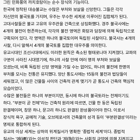
그린 민화풍의 까치호랑이는 순수 장식의 기능이다.
한국에 정착된 대승불교는 수많은 부처와 보살을 신앙한다. 그들은 각각
자신만의 불국토를 가지며, 우주는 무수한 세계로 이루어진 집합체가 된다.
고대사찰들은 불교 고유의 우주관을 건축으로 상징화했다. 경주 불국사에는
4개의 불전이 현존하는데, 각각의 불전 영역은 회랑과 담장에 의해 독립적으로
구획되어 있다. 각 영역은 하나의 불국토이며 독립된 사찰이다. 불국사는 4개의
사찰, 다시 말해서 4개의 불국토를 집합한 대우주를 의미한다.
유교시대인 조선시대에서도 이러한 원칙은 축소된 형태로나마 지켜졌다. 교파의
구분이 사라진 시대였기에, 하나의 사찰 안에 여러 명의 부처와 보살을
모셨는데, 비록 독립된 신앙 영역을 가질 수는 없어도, 하나의 불전에 한명의
부처를 모시는 전통은 유지했다. 양산 통도사에는 15동의 불전과 법당들이
세워졌고, 이 많은 건물들 사이의 건축적 관계 맺기가 곧 통도사 건축의 핵심적
모습이었다.
수많은 불전들은 하나의 부분이지만, 동시에 하나의 불국토라는 전체이기도
하다. “부분이 곧 전체”라는 건축적 원리에 따르면, 건물 한 동은 독립된
완결체이며, 창문 하나, 문고리 하나도 완결된 완성품이어야 한다. 이로서
장식적 욕구, 공예적 기술, 오브제로서의 건축물의 성격 등이 ‘부분완결성’이라는
명제로 통합하게 된다.
유교의 이상 세계는 상하의 위계질서가 명확한 ‘종법적 세계’이다. 종법적
질서는 ‘예(禮)’라는 이성적 판단과 ‘제(制)’라는 사회적 규약에 의해 지켜지고