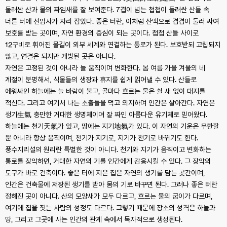
둘러싼 산과 물의 짜임새를 잘 보여준다. 7겹이 넘는 첩첩이 둘러싼 산들 속
너른 터에 선암사가 자리 잡았다. 좋은 터란, 이처럼 산맥으로 겹겹이 둘러 싸여
보호를 받는 곳이며, 자연 환경의 중심이 되는 곳이다. 첩첩 산들 사이로
12구비로 휘어진 물길이 외부 세계와 연결하는 통로가 된다. 보호받되 고립되지
않고, 연결은 되지만 개방된 곳은 아니다.
자연은 고정된 것이 아니라 늘 움직이며 변화한다. 봄 여름 가을 겨울의 네
계절이 분명해서, 식물들의 생장과 휴지를 쉽게 읽어낼 수 있다. 산들로
에워싸인 하늘에는 늘 바람이 불고, 골마다 흐르는 물은 쉴 새 없이 대지를
적신다. 그리고 여기서 나는 소출들을 먹고 의지하며 인간은 살아간다. 자연은
생기生氣 충만한 거대한 생명체이며 잘 짜인 아름다운 유기체로 믿어왔다.
하늘에는 천기天氣가 있고, 땅에는 지기地氣가 있다. 이 자연의 기운은 무한할
뿐 아니라 항상 움직이며, 천기가 지기로, 지기가 천기로 바뀌기도 한다.
풍수지리설의 원리란 특별한 것이 아니다. 천기와 지기가 움직이고 변화하는
통로를 장악하면, 거대한 자연의 기를 인간에게 감응시킬 수 있다. 그 장악의
도구가 바로 건축이다. 좋은 터에 지은 집은 자연의 생기를 담는 곳간이며,
인간은 건축물에 저장된 생기를 받아 몸의 기로 바꾸면 된다. 그러나 좋은 터란
정해진 곳이 아니다. 산의 모양새가 모두 다르고, 흐르는 물의 굽이가 다르며,
여기에 집을 짓는 사람의 성정도 다르다. 그렇기 때문에 장소의 성격은 하늘과
땅, 그리고 그곳에 사는 인간의 관계 속에서 독자적으로 생성된다.