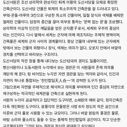
도산서원은 조선 성리학의 완성자인 퇴계 이황의 도산서당을 모체로 확장한
건축군이다. 도산서당 건물은 퇴계의 최소주의적 건축관을 잘 드러내고 있다.
부엌-온돌-마루의 3칸으로 구성한 최소의 건물이며, 일절 장식과 색채를 배제한
절제된 건물이다. 담장의 중간을 끊어 외부로 통하는 ‘문짝 없는 문’을 조성했다.
성리학의 이상적 인간은 깨달음을 얻은 군자君子로서, 세계와 우주의 중심이
되는 인간이다. 다시 말해서 세계는 군자에 의해 재조직되는 주체적 영역이며,
건축물은 세계와 군자 사이의 경계물이다. 항상 건물의 내부에 있는 군자에게
밖에서 보는 건물의 외형이나 장식, 색채는 의미가 없다. 오로지 안에서 바깥의
경치를 선택하고 바라보는 구조이다.
도산서당의 작은 창을 통해 내다보는 도산12곡의 경치도 일품이지만,
병산서원이나 도동서원의 누각에서 보는 경관은 이 서원들의 존재 의의를
깨닫게 해 준다. 텅 비어있는 누각은 자연 경관을 담는 액자와 같아서, 인간과
자연이 하나로 통합되는 ‘천인합일天人合一’의 강력한 도구가 된다.
그럼으로써 자연을 주체적으로 해석하고 의미를 부여하여 인간 중심의 자연으로
재구성하는 적극적인 세계관을 건축으로 실현하게 된다.
서원의 누각이 공공적이고 집단적인 도구라면, 소쇄원의 예와 같이, 정자건축은
더욱 개인화된 도구이다. 광풍각의 온돌방은 사방 6자 정도의 작은 공간으로
이른바 군자 홀로 사용할 수 있는 규모이다. 그러나 바깥 원림의 풍경은 물론,
바람 소리와 물소리도 들을 수 있는 총체적 천인합일의 공간이다. 작고 단순한
구조물이지만 그것이 담는 경관과 정신은 광대하고 심오하다.