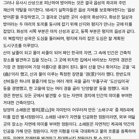
그러나 유사시 산성으로 피난하여 방어하는 것은 결국 읍성의 파괴와 주민
재산의 약탈을 야기한다. 18세기 실학자들은 읍성 자체를 보호해야한다는 ‘읍성
방어론’을 주장하였고, 그 결과로 건설한 곳이 수원의 화성이다. 화성은 일상과
방어라는 두 마리의 토끼를 동시에 잡기 위해 산지와 평지가 만나는 곳에 터를
잡았다. 화성의 서쪽 부분은 마치 산성과 같고, 동쪽 부분은 평지의 읍성과 같다.
이 복합적인 성곽은 도심을 둘러싸며, 평지에 자리 잡은 도심은 잘 계획된
도시구조를 이루었다.
산이 날줄이 되고 물이 씨줄이 되어 짜인 한국의 자연, 그 속에 인간은 건축적
장소를 발견하고 집을 짓는다. 그 곳에 위치한 집에서 바라보는 자연의 경관은
가장 큰 정원이며 가장 아름다운 풍경이 된다. 물이 산을 만나 휘어지는 곳을 ‘곡
(曲)’이라 했고, 산과 물이 이루는 특정한 장면을 ‘경(景)’이라 했다. 한반도의
선비들은 하나의 물줄기에 있는 여러 개의 곡을 골라 ‘무흘구곡’ ‘도산십이곡’
등을 경영했고, 한 고을에 있는 여러 경을 골라 ‘단양팔경’ 등을 정했다. 곡과
경은 한반도 모든 곳에서 발견할 수 있는 자연의 경치에 인간적 의미를 부여한
거대한 건축이었다.
담양의 소쇄원은 별뫼[星山]와 자미탄이 어우러져 만든 ‘소쇄구곡’ 중 제5곡에
터를 잡은 별서정원이다. 소쇄원 내부가 자연을 인공화한 정원이라면, 외부 여덟
곳의 장소는 자연에 의미를 부여한 정원이다. 소쇄원은 자연적인 계곡에 약간의
인공을 가해 만든 정원이다. 자연 지형을 더욱 극대화하고 물의 흐름을 증폭하여
만든, 자연의 잠재력을 발견하고 최대화시킨 정원이라 할 수 있다.