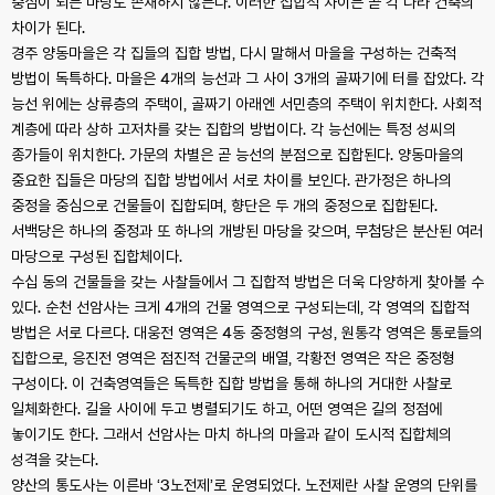
중심이 되는 마당도 존재하지 않는다. 이러한 집합적 차이는 곧 각 나라 건축의
차이가 된다.
경주 양동마을은 각 집들의 집합 방법, 다시 말해서 마을을 구성하는 건축적
방법이 독특하다. 마을은 4개의 능선과 그 사이 3개의 골짜기에 터를 잡았다. 각
능선 위에는 상류층의 주택이, 골짜기 아래엔 서민층의 주택이 위치한다. 사회적
계층에 따라 상하 고저차를 갖는 집합의 방법이다. 각 능선에는 특정 성씨의
종가들이 위치한다. 가문의 차별은 곧 능선의 분점으로 집합된다. 양동마을의
중요한 집들은 마당의 집합 방법에서 서로 차이를 보인다. 관가정은 하나의
중정을 중심으로 건물들이 집합되며, 향단은 두 개의 중정으로 집합된다.
서백당은 하나의 중정과 또 하나의 개방된 마당을 갖으며, 무첨당은 분산된 여러
마당으로 구성된 집합체이다.
수십 동의 건물들을 갖는 사찰들에서 그 집합적 방법은 더욱 다양하게 찾아볼 수
있다. 순천 선암사는 크게 4개의 건물 영역으로 구성되는데, 각 영역의 집합적
방법은 서로 다르다. 대웅전 영역은 4동 중정형의 구성, 원통각 영역은 통로들의
집합으로, 응진전 영역은 점진적 건물군의 배열, 각황전 영역은 작은 중정형
구성이다. 이 건축영역들은 독특한 집합 방법을 통해 하나의 거대한 사찰로
일체화한다. 길을 사이에 두고 병렬되기도 하고, 어떤 영역은 길의 정점에
놓이기도 한다. 그래서 선암사는 마치 하나의 마을과 같이 도시적 집합체의
성격을 갖는다.
양산의 통도사는 이른바 ‘3노전제’로 운영되었다. 노전제란 사찰 운영의 단위를