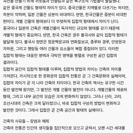
곡선을 만들기 위해 귀솟음과 안쏠림과 같은 목구조적 기법들이 발달했다.
같은 중국계 건물도 형태적 차이가 있다. 중국건물은 지역별로 다르기는 하지만,
하분이 약하며, 일본 건물은 상분이 비대하다. 반면, 한국건물은 중분이 비대한
편이다. 개별 건물의 형태보다 더 뚜렷하게 집합적 형태에서 차이가 난다.
중국이나 일본의 건축은 개별건물이 독자적인 규모와 형태를 갖기 때문에
개별적 형태가 중요하다. 반면, 한국 건축은 경주 불국사와 같이 집합적 형태가
발달해 있다. 불국사 정면은 청운백운교와 연화칠보교, 종루와 경루, 안양문과
자하문, 그리고 행랑등 여러 건물과 요소들이 복합 중첩되어 있다. 이러한
집합적 형태는 대웅전 영역과 극락전 영역을 병렬로 구성한 공간 집합의
결과이다.
집합적 공간이 집합적 형태를 이루며, 집합적 방법의 차이는 건축의 차이를
가져온다. 거시적으로 한 문화권의 집합적 전통은 곧 그 건축문화의 실체이며,
집합의 차이가 곧 각 나라 건축의 차이이다. 한국 건축의 역사는 유구한 시간
동안 발전해 왔지만, 그 발전은 개별 건물의 발전이 아니다. 개별건물의 재료와
형태, 그리고 내부 공간의 모습은 크게 변화하지 않았다. 그러나 신라, 고려,
조선시대의 건축은 크게 달라졌으니, 바로 집합적 구성의 방법이 변화하고
발전한 것이다. 그래서 집합은 곧 건축 공간과 형태의 실체이다.
건축적 사유들 – 장엄과 예제
건축의 전통은 인간의 생각들을 집단적으로 모으고 굳혀서, 오랜 시간 세대를