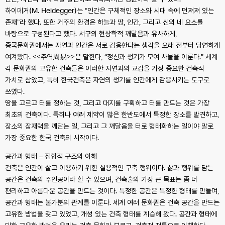
하이데거(M. Heidegger)는 “인간은 구체적인 장소와 시대 속에 던져져 있는
존재”라 했다. 또한 거주의 환경은 하늘과 땅, 인간, 그리고 신의 네 요소를
바탕으로 구성된다고 했다. 서구의 현상학적 깨달음과 유사하게,
중국문화권에서는 자연과 인간은 서로 감응한다는 생각을 오래 전부터 당연하게
여겨왔다. <<주역周易>>은 말한다, “정신과 생기가 모여 사물을 이룬다.” 세계
각 문화권의 고유한 건축들은 이러한 자연과의 교감을 가장 중요한 건축적
가치로 삼았고, 특히 한국건축은 자연의 생기를 인간에게 감응시키는 도구로
쓰였다.
땅을 고르고 터를 정하는 것, 그리고 대지를 구획하고 터를 만드는 것은 가장
최초의 건축이다. 특히나 여러 제약이 많은 한반도에서 특정한 장소를 발견하고,
장소의 잠재력을 깨닫는 일, 그리고 그 깨달음을 터로 형태화하는 일이야 말로
가장 중요한 한국 건축의 시작이다.
공간과 형태 – 집합적 구조의 이해
건축은 인간이 살고 이용하기 위한 실용적인 구축 행위이다. 삶과 행위를 담는
공간은 건축의 주인공이라 할 수 있으며, 건축술의 가장 큰 목표는 좀 더
편리하고 아름다운 공간을 만드는 것이다. 특정한 공간은 특정한 형태를 만들며,
공간과 형태는 불가분의 관계를 이룬다. 세계 여러 문화권은 건축 공간을 만드는
고유한 방법을 갖고 있었고, 개성 있는 건축 형태를 계승해 왔다. 공간과 형태에