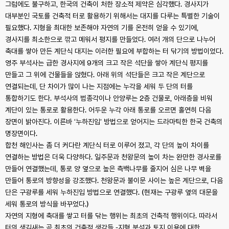
그럼에도 불구하고, 한국의 건축이 처한 장소적 제약은 심각했다. 경사지가
대부분인 국토를 건축적 터로 활용하기 위해서는 대지를 다루는 특별한 기술이
필요했다. 지형을 최대한 보존해야 자연의 기를 온전히 얻을 수 있기에,
경사지를 최소한으로 깎고 메워서 평지를 만들었다. 여러 개의 단으로 나누어
축대를 쌓아 만든 계단식 대지는 이러한 필요에 부합하는 터 닦기의 방법이었다.
영주 부석사는 급한 경사지에 9개의 크고 작은 석단을 쌓아 계단식 평지를
만들고 그 위에 건물들을 앉혔다. 아래 위의 석단들은 크고 작은 계단으로
연결되는데, 단 차이가 많이 나는 지점에는 누각을 세워 두 단의 터를
통합하기도 한다. 부석사의 범종각이나 안양루는 2층 건물로, 아래층을 비워
계단이 있는 통로로 활용한다. 어두운 누각 아래 통로를 오르면 홀연히 다음
장면이 밝아진다. 이른바 ‘누하진입’ 방법으로 얻어지는 드라마틱한 한국 건축의
명장면이다.
합천 해인사는 좀 더 커다란 계단식 터로 이루어 졌고, 각 단의 높이 차이를
연결하는 방법은 더욱 다양하다. 일주문과 천왕문의 높이 차는 완만한 경사로를
만들어 연결했는데, 통로 양 옆으로 높은 측백나무를 줄지어 심은 나무 벽을
만들어 통로의 방향성을 강조했다. 천왕문과 불이문 사이는 높은 계단으로, 다음
단은 구광루를 세워 누하진입 방법으로 연결했다. (현재는 구광루 옆의 대문을
세워 통로의 방식을 바꾸었다.)
자연의 지형에 축대를 쌓고 터를 닦는 행위는 최초의 건축적 행위이다. 따라서
터의 생김새는 곧 최초의 건축적 생각들 -지형 분석과 토지 이용에 대한