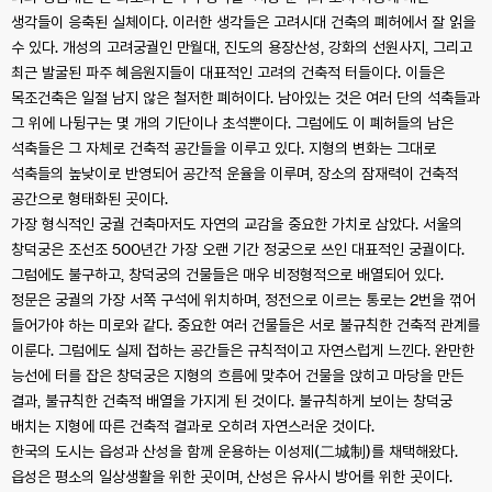
생각들이 응축된 실체이다. 이러한 생각들은 고려시대 건축의 폐허에서 잘 읽을
수 있다. 개성의 고려궁궐인 만월대, 진도의 용장산성, 강화의 선원사지, 그리고
최근 발굴된 파주 혜음원지들이 대표적인 고려의 건축적 터들이다. 이들은
목조건축은 일절 남지 않은 철저한 폐허이다. 남아있는 것은 여러 단의 석축들과
그 위에 나뒹구는 몇 개의 기단이나 초석뿐이다. 그럼에도 이 폐허들의 남은
석축들은 그 자체로 건축적 공간들을 이루고 있다. 지형의 변화는 그대로
석축들의 높낮이로 반영되어 공간적 운율을 이루며, 장소의 잠재력이 건축적
공간으로 형태화된 곳이다.
가장 형식적인 궁궐 건축마저도 자연의 교감을 중요한 가치로 삼았다. 서울의
창덕궁은 조선조 500년간 가장 오랜 기간 정궁으로 쓰인 대표적인 궁궐이다.
그럼에도 불구하고, 창덕궁의 건물들은 매우 비정형적으로 배열되어 있다.
정문은 궁궐의 가장 서쪽 구석에 위치하며, 정전으로 이르는 통로는 2번을 꺾어
들어가야 하는 미로와 같다. 중요한 여러 건물들은 서로 불규칙한 건축적 관계를
이룬다. 그럼에도 실제 접하는 공간들은 규칙적이고 자연스럽게 느낀다. 완만한
능선에 터를 잡은 창덕궁은 지형의 흐름에 맞추어 건물을 앉히고 마당을 만든
결과, 불규칙한 건축적 배열을 가지게 된 것이다. 불규칙하게 보이는 창덕궁
배치는 지형에 따른 건축적 결과로 오히려 자연스러운 것이다.
한국의 도시는 읍성과 산성을 함께 운용하는 이성제(二城制)를 채택해왔다.
읍성은 평소의 일상생활을 위한 곳이며, 산성은 유사시 방어를 위한 곳이다.