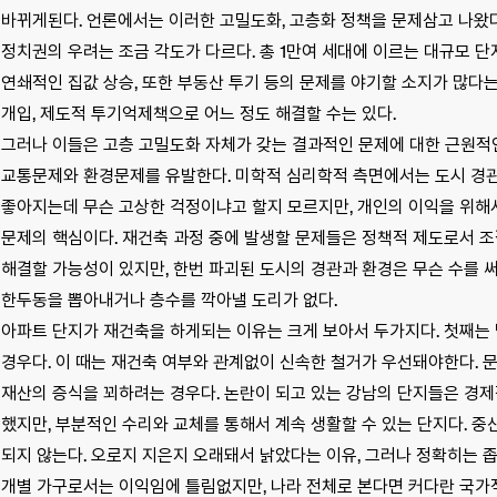
바뀌게된다. 언론에서는 이러한 고밀도화, 고층화 정책을 문제삼고 나왔다
정치권의 우려는 조금 각도가 다르다. 총 1만여 세대에 이르는 대규모 
연쇄적인 집값 상승, 또한 부동산 투기 등의 문제를 야기할 소지가 많다
개입, 제도적 투기억제책으로 어느 정도 해결할 수는 있다.
그러나 이들은 고층 고밀도화 자체가 갖는 결과적인 문제에 대한 근원적인
교통문제와 환경문제를 유발한다. 미학적 심리학적 측면에서는 도시 경관
좋아지는데 무슨 고상한 걱정이냐고 할지 모르지만, 개인의 이익을 위해
문제의 핵심이다. 재건축 과정 중에 발생할 문제들은 정책적 제도로서 
해결할 가능성이 있지만, 한번 파괴된 도시의 경관과 환경은 무슨 수를 써
한두동을 뽑아내거나 층수를 깍아낼 도리가 없다.
아파트 단지가 재건축을 하게되는 이유는 크게 보아서 두가지다. 첫째는
경우다. 이 때는 재건축 여부와 관계없이 신속한 철거가 우선돼야한다. 
재산의 증식을 꾀하려는 경우다. 논란이 되고 있는 강남의 단지들은 경
했지만, 부분적인 수리와 교체를 통해서 계속 생활할 수 있는 단지다. 
되지 않는다. 오로지 지은지 오래돼서 낡았다는 이유, 그러나 정확히는 
개별 가구로서는 이익임에 틀림없지만, 나라 전체로 본다면 커다란 국가적