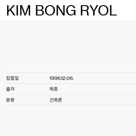
Skip
KIM BONG RYOL
to
content
집필일
1996.12.06.
출처
메종
분류
건축론