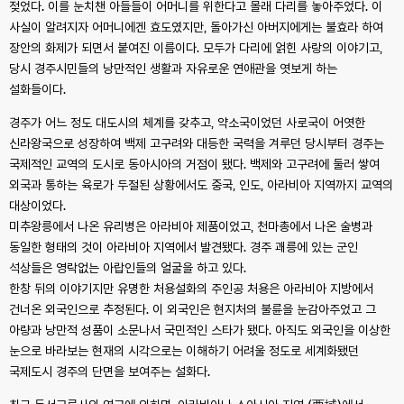
젖었다. 이를 눈치챈 아들들이 어머니를 위한다고 몰래 다리를 놓아주었다. 이
사실이 알려지자 어머니에겐 효도였지만, 돌아가신 아버지에게는 불효라 하여
장안의 화제가 되면서 붙여진 이름이다. 모두가 다리에 얽힌 사랑의 이야기고,
당시 경주시민들의 낭만적인 생활과 자유로운 연애관을 엿보게 하는
설화들이다.
경주가 어느 정도 대도시의 체계를 갖추고, 약소국이었던 사로국이 어엿한
신라왕국으로 성장하여 백제 고구려와 대등한 국력을 겨루던 당시부터 경주는
국제적인 교역의 도시로 동아시아의 거점이 됐다. 백제와 고구려에 둘러 쌓여
외국과 통하는 육로가 두절된 상황에서도 중국, 인도, 아라비아 지역까지 교역의
대상이었다.
미추왕릉에서 나온 유리병은 아라비아 제품이었고, 천마총에서 나온 술병과
동일한 형태의 것이 아라비아 지역에서 발견됐다. 경주 괘릉에 있는 군인
석상들은 영락없는 아랍인들의 얼굴을 하고 있다.
한창 뒤의 이야기지만 유명한 처용설화의 주인공 처용은 아라비아 지방에서
건너온 외국인으로 추정된다. 이 외국인은 현지처의 불륜을 눈감아주었고 그
아량과 낭만적 성품이 소문나서 국민적인 스타가 됐다. 아직도 외국인을 이상한
눈으로 바라보는 현재의 시각으로는 이해하기 어려울 정도로 세계화됐던
국제도시 경주의 단면을 보여주는 설화다.