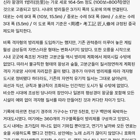
신라 왕경의 1방리(坊里)는 가로 세로 164-5m 정도 (100보=800척)였던
것으로 고증되고 있다. 시내의 방리들은 3가지 폭의 도로에 의해 연결된다.
대로는 수레 9대 폭 (10보, 15.5m) / 중로는 수레 5대 폭 (9m) / 소로는 수레
3대 폭 (5.5m) / 이 도로 폭의 기준은 <周禮> 考工記 匠人條에 규정된 중국
제도와 일치한다.
비록 격자형의 방리제를 도입하기는 했지만, 기존 권력층이 이루어 놓은 계림
월성 금성등의 자연스러운 형태는 변화시키지 않았다. 또한 오릉을 시작으로
시내 곳곳에 축조된 거대한 고분군들 역시 방리제 계획에서 제외시킬 수밖에
없었다. 따라서 불규칙한 형태의 왕성과 숲들, 고분군들이 질서정연하게 계획된
격자 가로망 사이에 자리잡은 꼴이 됐다. 경주가 아무리 방리제를 따라 격자형
도시로 정비됐다 하더라도, 기존의 자연적 유기적 질서는 그대로 살아남아,
곡선과 직선, 규칙과 불규칙이 조화되는 인간적인 도시가 될 수밖에 없었다.
비슷한 시대에 조성된 당나라의 장안이나 일본의 평성경이 왕궁을 포함해 모든
시설이 예외 없이 격자형 질서를 따라 만들어진 것과 커다란 차이가 있다.
기록에 따르면 전성기 경주의 가구수는 17만 5천호, 인구 백만에 육박하는
거대도시였다. 여기에는 360개의 가구블록들이 방리제를 구성하고 있었다.
도시 내에는 초가집이 하나도 없이 기와집 뿐이었고, 연기가 날까봐 모든 연료는
숯을 사용하도록 했다고 전한다. 성안에는 노래 소리가 끊이지 않았다니 호화의