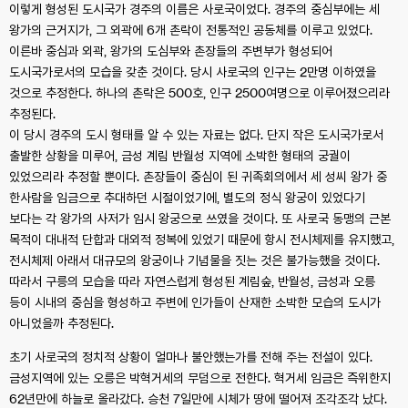
이렇게 형성된 도시국가 경주의 이름은 사로국이었다. 경주의 중심부에는 세
왕가의 근거지가, 그 외곽에 6개 촌락이 전통적인 공동체를 이루고 있었다.
이른바 중심과 외곽, 왕가의 도심부와 촌장들의 주변부가 형성되어
도시국가로서의 모습을 갖춘 것이다. 당시 사로국의 인구는 2만명 이하였을
것으로 추정한다. 하나의 촌락은 500호, 인구 2500여명으로 이루어졌으리라
추정된다.
이 당시 경주의 도시 형태를 알 수 있는 자료는 없다. 단지 작은 도시국가로서
출발한 상황을 미루어, 금성 계림 반월성 지역에 소박한 형태의 궁궐이
있었으리라 추정할 뿐이다. 촌장들이 중심이 된 귀족회의에서 세 성씨 왕가 중
한사람을 임금으로 추대하던 시절이었기에, 별도의 정식 왕궁이 있었다기
보다는 각 왕가의 사저가 임시 왕궁으로 쓰였을 것이다. 또 사로국 동맹의 근본
목적이 대내적 단합과 대외적 정복에 있었기 때문에 항시 전시체제를 유지했고,
전시체제 아래서 대규모의 왕궁이나 기념물을 짓는 것은 불가능했을 것이다.
따라서 구릉의 모습을 따라 자연스럽게 형성된 계림숲, 반월성, 금성과 오릉
등이 시내의 중심을 형성하고 주변에 인가들이 산재한 소박한 모습의 도시가
아니었을까 추정된다.
초기 사로국의 정치적 상황이 얼마나 불안했는가를 전해 주는 전설이 있다.
금성지역에 있는 오릉은 박혁거세의 무덤으로 전한다. 혁거세 임금은 즉위한지
62년만에 하늘로 올라갔다. 승천 7일만에 시체가 땅에 떨어져 조각조각 났다.