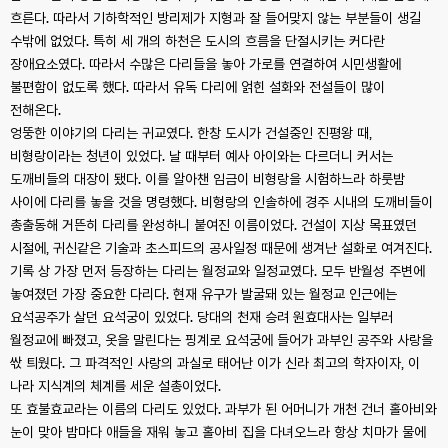
흐른다. 따라서 기하학적인 방리제가 지형과 잘 들어맞지 않는 부분들이 생길
수밖에 없었다. 특히 세 개의 하천은 도시의 흐름을 단절시키는 커다란
장애요소였다. 따라서 수많은 다리들을 놓아 가로를 연결하여 시민생활에
불편함이 없도록 했다. 따라서 유독 다리에 얽힌 설화와 전설들이 많이
전해온다.
엉뚱한 이야기의 다리는 귀교였다. 한창 도시가 건설중인 진평왕 때,
비형랑이라는 청년이 있었다. 날 때부터 예사 아이와는 다르더니 커서는
도깨비들의 대장이 됐다. 이를 알아챈 임금이 비형랑을 시험하느라 하룻밤
사이에 다리를 놓을 것을 명령했다. 비형랑의 인솔하에 경주 시내의 도깨비들이
총출동해 거뜬히 다리를 완성하니 붙여진 이름이었다. 건설이 지상 목표였던
시절에, 귀신같은 기술과 초스피드의 공사일정 때문에 생겨난 설화로 여겨진다.
기록 상 가장 먼저 등장하는 다리는 월정교와 일정교였다. 모두 반월성 주변에
놓여졌던 가장 중요한 다리다. 현재 유구가 발굴돼 있는 월정교 인근에는
요석공주가 살던 요석궁이 있었다. 당대의 천재 승려 원효대사는 일부러
월정교에 빠졌고, 옷을 말린다는 핑계로 요석궁에 들어가 과부인 공주와 사랑을
싻 틔웠다. 그 파격적인 사랑의 과실로 태어난 이가 신라 최고의 학자이자, 이
나라 지식계의 체계를 세운 설총이었다.
또 효불효교라는 이름의 다리도 있었다. 과부가 된 어머니가 개천 건너 홀아비와
눈이 맞아 밤마다 애들을 재워 놓고 홀아비 집을 다녀오느라 항상 치마가 물에