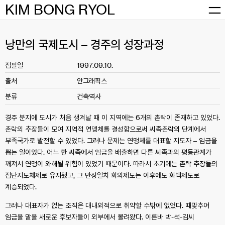
Skip
KIM BONG RYOL
to
content
낭만의 국제도시 – 경주의 성장과정
집필일
1997.09.10.
출처
안그래픽스
분류
건축역사
경주 분지에 도시가 처음 생겨날 때 이 지역에는 6개의 촌락이 존재하고 있었다.
촌락의 추장들이 모여 지역적 연맹체를 결성함으로써 씨족촌락의 단계에서
부족국가로 발전할 수 있었다. 그러나 문제는 연맹체를 대표할 지도자 – 임금을
뽑는 일이었다. 어느 한 씨족에서 임금을 배출하면 다른 씨족과의 평등관계가
깨져서 연맹이 와해될 위험이 있었기 때문이다. 따라서 초기에는 촌락 추장들의
집단지도체제로 유지됐고, 그 만장일치 회의제도는 이후에도 화백제도로
계승되었다.
그러나 대표자가 없는 조직은 대내외적으로 취약할 수밖에 없었다. 때맞추어
임금을 맡을 새로운 후보자들이 외부에서 몰려왔다. 이른바 박-석-김씨