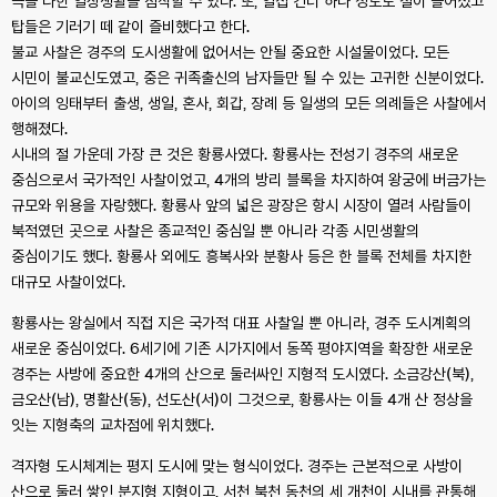
극을 다한 일상생활을 짐작할 수 있다. 또, 열집 건너 하나 정도로 절이 들어섰고
탑들은 기러기 떼 같이 즐비했다고 한다.
불교 사찰은 경주의 도시생활에 없어서는 안될 중요한 시설물이었다. 모든
시민이 불교신도였고, 중은 귀족출신의 남자들만 될 수 있는 고귀한 신분이었다.
아이의 잉태부터 출생, 생일, 혼사, 회갑, 장례 등 일생의 모든 의례들은 사찰에서
행해졌다.
시내의 절 가운데 가장 큰 것은 황룡사였다. 황룡사는 전성기 경주의 새로운
중심으로서 국가적인 사찰이었고, 4개의 방리 블록을 차지하여 왕궁에 버금가는
규모와 위용을 자랑했다. 황룡사 앞의 넓은 광장은 항시 시장이 열려 사람들이
북적였던 곳으로 사찰은 종교적인 중심일 뿐 아니라 각종 시민생활의
중심이기도 했다. 황룡사 외에도 흥복사와 분황사 등은 한 블록 전체를 차지한
대규모 사찰이었다.
황룡사는 왕실에서 직접 지은 국가적 대표 사찰일 뿐 아니라, 경주 도시계획의
새로운 중심이었다. 6세기에 기존 시가지에서 동쪽 평야지역을 확장한 새로운
경주는 사방에 중요한 4개의 산으로 둘러싸인 지형적 도시였다. 소금강산(북),
금오산(남), 명활산(동), 선도산(서)이 그것으로, 황룡사는 이들 4개 산 정상을
잇는 지형축의 교차점에 위치했다.
격자형 도시체계는 평지 도시에 맞는 형식이었다. 경주는 근본적으로 사방이
산으로 둘러 쌓인 분지형 지형이고, 서천 북천 동천의 세 개천이 시내를 관통해