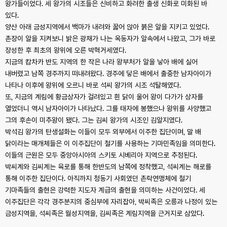
왕가들이었다. 세 왕가의 시조들은 신비하고 화려한 출생 신화로 미화된 바
있다.
양산 아래 금성지역에서 백마가 내려와 꿇어 앉아 붉은 알을 지키고 있었다.
촌장이 알을 지켜보니 밝은 광채가 나는 옥동자가 알속에서 나왔고, 그가 바로
장성한 후 최초의 왕위에 오른 박혁거세였다.
지금의 캄차카 반도 지역의 한 작은 나라 왕부처가 알을 낳아 배에 실어
내버렸고 남쪽 경주까지 떠내려왔다. 경주에 닿은 배에서 출중한 남자아이가
나타나 이후에 왕위에 오르니 바로 석씨 왕가의 시조 석탈해였다.
또, 지금의 계림에 황금상자가 걸려있고 흰 닭이 울어 왕이 다가가 상자를
열었더니 역시 남자아이가 나타났다. 그를 태자에 봉했으나 왕위를 사양했고
그의 후손이 미추왕이 됐다. 그는 김씨 왕가의 시조인 김알지였다.
박석김 왕가의 탄생설화는 이들이 모두 외부에서 이주한 집단이며, 말 배
닭이라는 매개체들은 이 이주집단이 철기를 사용하는 기마민족임을 의미한다.
이들의 근원은 모두 중앙아시아의 스키토 시베리아 지역으로 추정된다.
박씨계와 김씨계는 육로를 통해 한반도의 남쪽에 정착했고, 석씨계는 해로를
통해 이주한 집단이다. 아직까지 청동기 사회였던 촌락연맹체에 철기
기마족들의 출현은 강력한 지도자 계급의 출현을 의미하는 사건이었다. 세
이주집단은 각각 경주분지의 중심부에 자리잡아, 박씨족은 오릉과 나정이 있는
금성지역을, 석씨족은 월성지역을, 김씨족은 계림지역을 근거지로 삼았다.