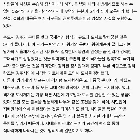
사람들이 시신을 수습해 장사지내려 하자, 큰 뱀이 나타나 방해하므로 하는 수
없이 5조각의 시신을 각각 장사지내 무덤의 봉분이 5개가 되어 오릉이라 했다는
전설. 설화의 내용은 초기 사로국의 권력투쟁과 임금 암살의 사실을 포함하고
있다.
촌도시 경주가 구태를 벗고 국제적인 형식과 규모의 도시로 탈바꿈한 것은
5세기 들어서다. 이 시기는 박석김 세 왕가의 윤번제 왕위계승이 끝나고 김씨
왕가의 세습제가 실시된 시기와도 일치한다. 왕권의 안정은 곧 신라가 강력한
고대국가로 성장했다는 것을 의미하며, 주변의 군소 국가들을 정복하여 국가적
부가 증대됐다는 것을 의미한다. 강화된 정치권력과 경제적 부를 바탕으로 김씨
왕조는 경주시역에 사각형 가로체계를 도입해 도시를 정비했다.
이른바 ‘방리제’라 부르는 이 격자형 도시형식은 고대 중국 뿐 아니라, 이집트
메소포타미아 로마 등 모든 고대 전제왕국에서 흔히 나타난 도시형식이었다.
격자형 도시체계는 가장 빠른 시간에 가로망과 도시를 완성할 수 있는 장점이
있다. 또한 모든 블록을 평등하게 나누어 같은 조건을 갖게 하여, 시민권이
지배권력에 의해 제한됐다는 것을 의미하기도 한다. 시민들은 똑같이 작은
대지에 정착할 수밖에 없지만, 왕은 몇 개의 블록을 차지한 거대한 공간적
특혜를 누리기 때문이다. 지배와 피지배의 관계가 공간적 형식을 통해
적나라하게 나타나는 것이 방리제의 일면이기도 하다.