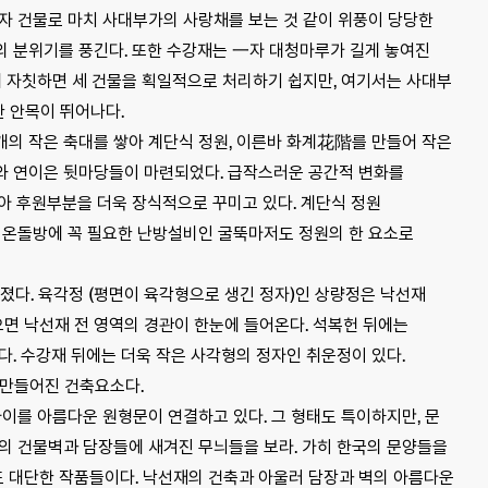
자 건물로 마치 사대부가의 사랑채를 보는 것 같이 위풍이 당당한
의 분위기를 풍긴다. 또한 수강재는 一자 대청마루가 길게 놓여진
에 자칫하면 세 건물을 획일적으로 처리하기 쉽지만, 여기서는 사대부
 안목이 뛰어나다.
개의 작은 축대를 쌓아 계단식 정원, 이른바 화계花階를 만들어 작은
와 연이은 뒷마당들이 마련되었다. 급작스러운 공간적 변화를
아 후원부분을 더욱 장식적으로 꾸미고 있다. 계단식 정원
. 온돌방에 꼭 필요한 난방설비인 굴뚝마저도 정원의 한 요소로
다. 육각정 (평면이 육각형으로 생긴 정자)인 상량정은 낙선재
면 낙선재 전 영역의 경관이 한눈에 들어온다. 석복헌 뒤에는
다. 수강재 뒤에는 더욱 작은 사각형의 정자인 취운정이 있다.
 만들어진 건축요소다.
사이를 아름다운 원형문이 연결하고 있다. 그 형태도 특이하지만, 문
의 건물벽과 담장들에 새겨진 무늬들을 보라. 가히 한국의 문양들을
 대단한 작품들이다. 낙선재의 건축과 아울러 담장과 벽의 아름다운