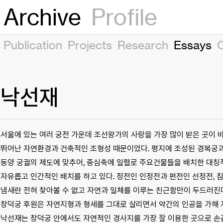
Archive
Profile
Publication
Projects
Research
Essays
낙선재
서울에 있는 여러 궁전 가운데 조선왕가의 사랑을 가장 많이 받은 곳이 
뛰어난 자연환경과 건축적인 조형성 때문이었다. 평지에 조성된 경복궁과
동양 궁궐의 제도에 맞추어, 중심축에 일렬로 주요건물들을 배치한 대칭
자유롭고 인간적인 배치를 하고 있다. 정전인 인정전과 편전인 선정전,
냄새란 전혀 찾아볼 수 없고 자연과 일체를 이루는 친근함만이 두드러진다.
창덕궁 후원은 자연지형과 형세를 그대로 살리면서 약간의 인공을 가해 
낙선재는 창덕궁 안에서도 자연적인 경사지를 가장 잘 이용한 곳으로 손