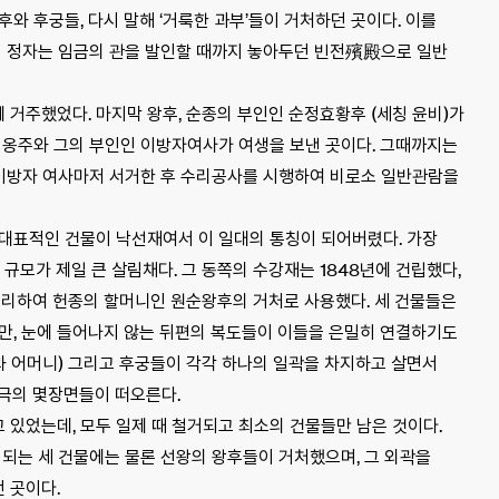
와 후궁들, 다시 말해 ‘거룩한 과부’들이 거처하던 곳이다. 이를
 이 정자는 임금의 관을 발인할 때까지 놓아두던 빈전殯殿으로 일반
거주했었다. 마지막 왕후, 순종의 부인인 순정효황후 (세칭 윤비)가
혜옹주와 그의 부인인 이방자여사가 여생을 보낸 곳이다. 그때까지는
 이방자 여사마저 서거한 후 수리공사를 시행하여 비로소 일반관람을
 대표적인 건물이 낙선재여서 이 일대의 통칭이 되어버렸다. 가장
 규모가 제일 큰 살림채다. 그 동쪽의 수강재는 1848년에 건립했다,
수리하여 헌종의 할머니인 원순왕후의 거처로 사용했다. 세 건물들은
만, 눈에 들어나지 않는 뒤편의 복도들이 이들을 은밀히 연결하기도
니와 어머니) 그리고 후궁들이 각각 하나의 일곽을 차지하고 살면서
사극의 몇장면들이 떠오른다.
있었는데, 모두 일제 때 철거되고 최소의 건물들만 남은 것이다.
심되는 세 건물에는 물론 선왕의 왕후들이 거처했으며, 그 외곽을
 곳이다.