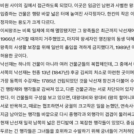
비원 사이의 길에서 접근하도록 되었다. 이곳은 임금인 남편과 사별한 왕후
입증하는 건물은 행랑 바깥 넓은 터에 높여진 사각정자다. 한칸의 작은
정자와는 용도가 크게 다르다.
이씨왕조는 비록 일제에 의해 멸망됐지만 그 왕족들은 최근까지 낙선재에 
1966년 서거할 때까지 거주했었고, 마지막 왕세자인 영친왕의 동생 덕
왕족의 사생활 보장을 위해 일반의 출입을 격하게 금지했다가, 1989년
허용한 곳이다.
낙선재는 하나의 건물이 아니라 여러 건물군들의 복합체인데, 그 중에서
서쪽의 낙선재는 헌종 13년 (1847년) 후궁 김씨의 처소로 마련한 곳이며
가장 동쪽의 수강재는 1785년 건립되었던 것을 낙선재 창건과 더불어 
긴 행랑채와 행각들로 감싸져 있고, 다른 건물군과는 서로 차단되어 있지
한다. 이 건물들의 구성을 보고 있으면, 대왕대비와 왕대비 (왕의 할머
서로 반목하고, 때로는 협조하면서 궁궐의 크고작은 일을 논했던, 연속
지금 남아있는 행각들 바깥으로 다시 중행각과 외행각이 겹겹이 둘러싸고 
현재 난선재 일곽 남쪽의 넓은 잔디밭에 그 복잡한 행각들이 있었다. 중
두르는 긴 행각들은 그녀들을 호위하고 수발하기 위해 궁녀들이 거처하던