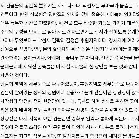
세 건물들의 공간적 분위기는 서로 다르다. 낙선재는 루마루가 돌출된 ㄱ
건물이다. 반면 석복헌은 양반집의 안채와 같이 정숙하고 아늑한 안마당
매우 독특한 공간을 연출한다. 세 건물 모두 비슷한 기능을 가지기 때문
주택의 구성을 모티브로 삼아 서로가 다르면서도 질서가 잡히도록 설계한
그러나 무엇보다도 낙선재 일곽의 절정은 후원지역이다. 경사지에 여러 
정원으로 꾸몄다. 앞부분의 살림채와 뒤쪽 높은 정원지대 사이에는 화계
완화하려는 장치들이다. 화계에는 꽃나무 뿐 아니라, 진귀한 수석들을 놓
군데군데에 세워진 굴뚝들은 마치 설치미술의 한 장면을 보는 것과 같다
사용한 것이다.
살림집 영역이 세부분으로 나누어졌듯이, 후원지역도 세부분으로 나누어졌
건물에 딸려있는 정자와 정원이다. 2층으로 높게 만들어진 상량정에 앉으
사각형의 단정한 정자 한정당이 있는데, 독서를 하며 휴식을 취하던 곳이
취운정의 네벽에 모두 둘려진 퇴마루는 사방의 경관을 감상할 수 있도록
상량전은 다시 서쪽의 묘한 건물군인 승화루 일곽과 통하게 되는데, 그 
주위에 전돌로 조각된 여러 문양들이 더없이 섬세하다. 눈을 돌려 낙선재
대표하는 최고의 작품들이다. 또 팔작지붕들의 합각면에 새겨진 문양들도